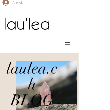
Anmelden
laulea.c
h
BLOG