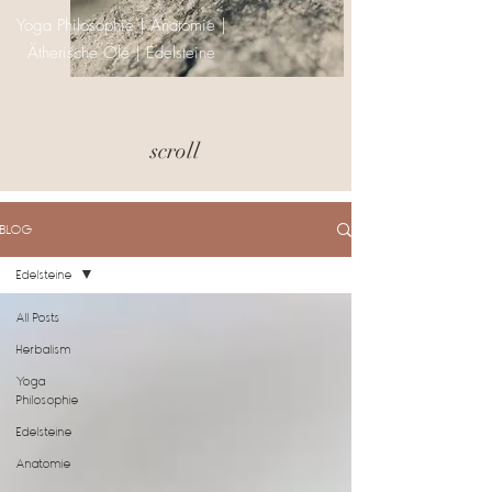
Yoga Philosophie | Anatomie |
Ätherische Öle | Edelsteine
scroll
BLOG
Edelsteine
All Posts
Herbalism
Yoga
Philosophie
Edelsteine
Anatomie