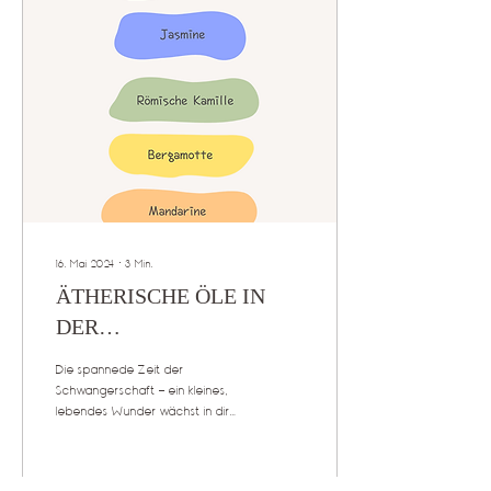
16. Mai 2024
∙
3
Min.
ÄTHERISCHE ÖLE IN
DER
SCHWANGERSCHAFT
Die spannede Zeit der
Schwangerschaft - ein kleines,
lebendes Wunder wächst in dir
heran. Was du deinem Körper
gibst - durch die Ernährung, als
Getränk, Creme auf der Haut