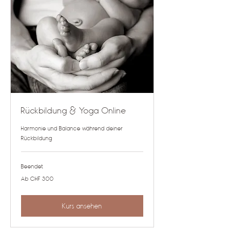
Rückbildung & Yoga Online
Harmonie und Balance während deiner
Rückbildung
Beendet
Ab
Ab CHF 300
300
Schweizer
Franken
Kurs ansehen