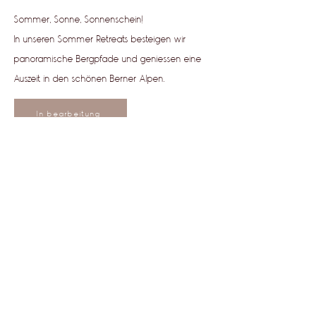
Sommer, Sonne,
Sonnenschein!
In unseren Sommer Retreats besteigen wir
panoramische Bergpfade und geniessen eine
Auszeit in den schönen Berner Alpen.
In bearbeitung
nach oben
"may your heart always be open to little
birds who are the secrets of living"