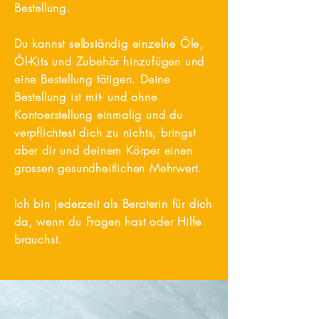
Bestellung.
Du kannst selbständig einzelne Öle,
Öl-Kits und Zubehör hinzufügen und
eine Bestellung tätigen. Deine
Bestellung ist mit- und ohne
Kontoerstellung einmalig und du
verpflichtest dich zu nichts, bringst
aber dir und deinem Körper einen
grossen gesundheitlichen Mehrwert.
Ich bin jederzeit als Beraterin für dich
da, wenn du Fragen hast oder Hilfe
brauchst.