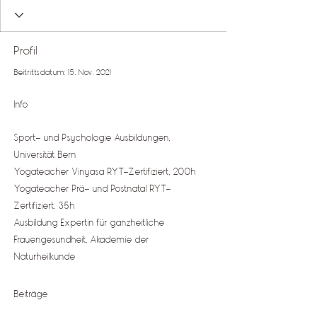
Profil
Beitrittsdatum: 15. Nov. 2021
Info
Sport- und Psychologie Ausbildungen, 
Universität Bern
Yogateacher Vinyasa RYT-Zertifiziert, 200h
Yogateacher Prä- und Postnatal RYT-
Zertifiziert, 35h
Ausbildung Expertin für ganzheitliche 
Frauengesundheit, Akademie der 
Naturheilkunde
Beiträge