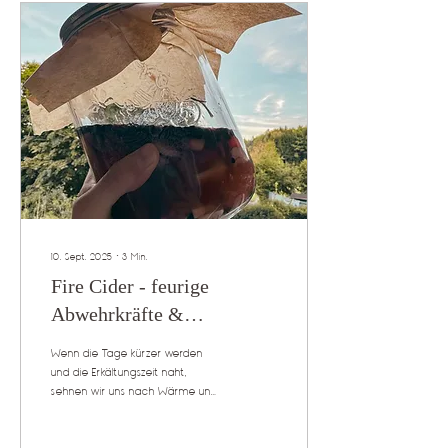
10. Sept. 2025
∙
3
Min.
Fire Cider - feurige
Abwehrkräfte &
Immunbooster für die
Wenn die Tage kürzer werden
Erkältungszeit!
und die Erkältungszeit naht,
sehnen wir uns nach Wärme und
Stärkung von innen. Genau dafür
habe ich in meiner...